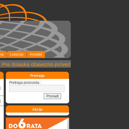
ma
Lokacija
Kontakt
re dolaska obavezno proveriti dostupnost robe!
Pretraga
Pretraga proizvoda:
z
3
Akcija