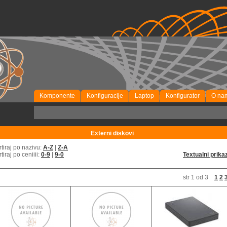
Komponente
Konfiguracije
Laptop
Konfigurator
O na
P
Externi diskovi
rtiraj po nazivu:
A-Z
|
Z-A
rtiraj po ceniiii:
0-9
|
9-0
Textualni prika
str 1 od 3
1
2