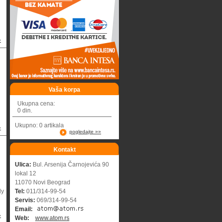
»
Vaša korpa
Ukupna cena:
0 din.
Ukupno: 0 artikala
»
pogledajte »»
Kontakt
Ulica:
Bul. Arsenija Čarnojevića 90
lokal 12
11070 Novi Beograd
dy
Tel:
011/314-99-54
Servis:
069/314-99-54
Email:
»
Web:
www.atom.rs