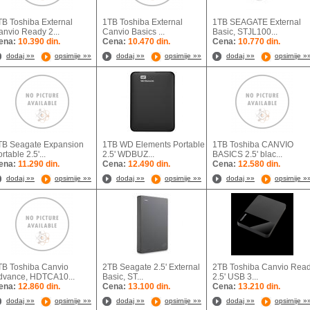
TB Toshiba External
1TB Toshiba External
1TB SEAGATE External
anvio Ready 2...
Canvio Basics ...
Basic, STJL100...
ena:
10.390 din.
Cena:
10.470 din.
Cena:
10.770 din.
dodaj »»
opsirnije »»
dodaj »»
opsirnije »»
dodaj »»
opsirnije »
TB Seagate Expansion
1TB WD Elements Portable
1TB Toshiba CANVIO
rtable 2.5'...
2.5' WDBUZ...
BASICS 2.5' blac...
ena:
11.290 din.
Cena:
12.490 din.
Cena:
12.580 din.
dodaj »»
opsirnije »»
dodaj »»
opsirnije »»
dodaj »»
opsirnije »
TB Toshiba Canvio
2TB Seagate 2.5' External
2TB Toshiba Canvio Rea
dvance, HDTCA10...
Basic, ST...
2.5' USB 3...
ena:
12.860 din.
Cena:
13.100 din.
Cena:
13.210 din.
dodaj »»
opsirnije »»
dodaj »»
opsirnije »»
dodaj »»
opsirnije »