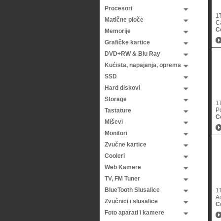
Procesori
1
Matične ploče
C
C
Memorije
Grafičke kartice
DVD+RW & Blu Ray
Kućista, napajanja, oprema
SSD
Hard diskovi
Storage
1
Po
Tastature
C
Miševi
Monitori
Zvučne kartice
Cooleri
Web Kamere
TV, FM Tuner
BlueTooth Slusalice
1
A
Zvučnici i slusalice
C
Foto aparati i kamere