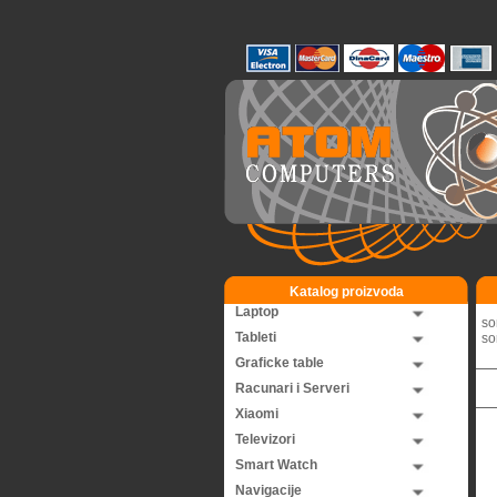
Katalog proizvoda
Laptop
so
Tableti
so
Graficke table
Racunari i Serveri
Xiaomi
Televizori
Smart Watch
Navigacije