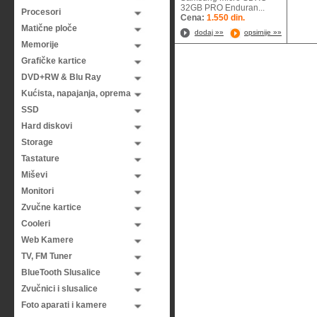
32GB PRO Enduran...
Procesori
Cena:
1.550 din.
Matične ploče
dodaj »»
opsirnije »»
Memorije
Grafičke kartice
DVD+RW & Blu Ray
Kućista, napajanja, oprema
SSD
Hard diskovi
Storage
Tastature
Miševi
Monitori
Zvučne kartice
Cooleri
Web Kamere
TV, FM Tuner
BlueTooth Slusalice
Zvučnici i slusalice
Foto aparati i kamere