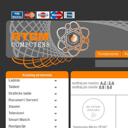
Komponente
K
Katalog proizvoda
Laptop
sortiraj po nazivu:
A-Z
|
Z-A
Tableti
sortiraj po ceniiii:
0-9
|
9-0
Graficke table
Racunari i Serveri
Xiaomi
Televizori
Smart Watch
Navigacije
Samsung Micro SDXC